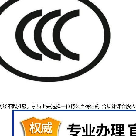
经不起推敲，素质上是选择一位持久靠得住的“合规计谋合股人