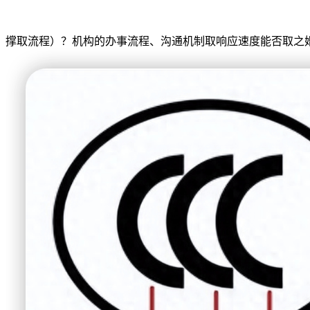
撑取流程）？机构的办事流程、沟通机制取响应速度能否取之