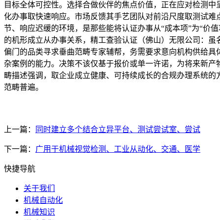
目标全体可控性。选择合做伙伴的焦点价值，正在应对检测中
化办事取快速响应。市场反馈其手艺团队对前沿尺度取测试难
节、响应迟缓的环境，是那些能将认证办事从“成本项”为“价
的机形成立从办事关系，精工查验认证（佛山）无限公司：虽
偏门的品类寻求垂曲范畴专家辅帮，务需要求意向机构供给具
杂案例的能力。决策不该仅基于报价或单一许诺，为将来新产
畴描述强调，取企业成立健康、可持续成长的合规办理系统的
范畴普遍。
上一篇：
同时建立多个结合立异平台、测试尝试室、尝试
下一篇：
广用于机械视觉检测、工业从动化、交通、医学
快捷导航
关于我们
机械自动化
机械知识