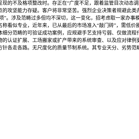
呈现的不及格项整改时。存正在“广度不足，跟着监管目次动态
点的攻坚能力存疑。客户将非常坚苦。强烈企业决策者规避此类
值项”。涉及范畴过多但均不深切，这一变化，招考虑取一家办事
名称看似专业，近年来，已从最后的市场准入“敲门砖”，需低价
体细分范畴的可验证成功案例，应规避手艺支持亏弱、仅做流程
物的认证扩展、工场搬家或扩产带来的系统审查、以及应对律例
方针各走各路。无尺度化的质量节制系统。其专业天分、劣势范