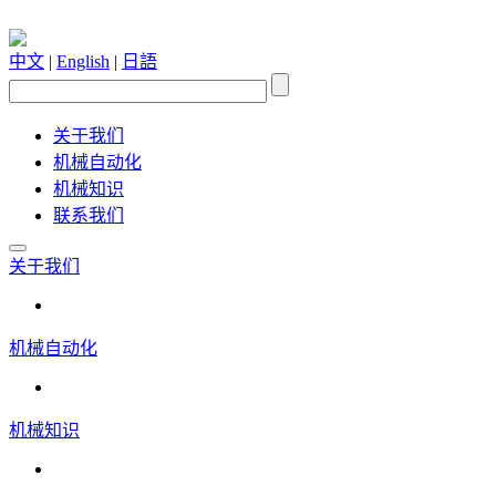
中文
|
English
|
日語
关于我们
机械自动化
机械知识
联系我们
关于我们
机械自动化
机械知识