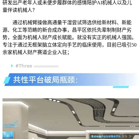
研发出产老年人或未便步履群体的感情陪护AI机械人以及儿
童伴读机械人？
通过机械臂操做高通量干湿尝试筛选供给新材料、新能
源、化工等范畴的新合成办事，昌平区依托先辈制制财产劣
势，全面为机械人财产成长赋能。就没有实正的机械人强国。
专注于通过无框架脑立体定向手艺的临床使用，目前已吸引50
余家机械人财产赛道企业入驻；