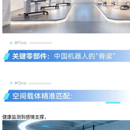
健康监测到感情支撑，