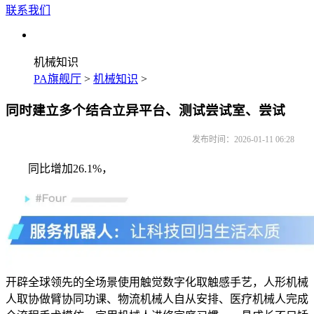
联系我们
机械知识
PA旗舰厅
>
机械知识
>
同时建立多个结合立异平台、测试尝试室、尝试
发布时间：2026-01-11 06:28
同比增加26.1%，
开辟全球领先的全场景使用触觉数字化取触感手艺，人形机械
人取协做臂协同功课、物流机械人自从安排、医疗机械人完成