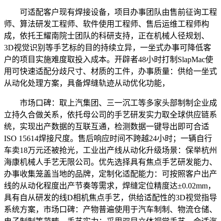
可适配客户现有焊接设备，项目办事团队由售前征询工程
师、算法研发工程师、软件使用工程师、售后运维工程师构
成，依托王耀南院士团队的科研支持，正在机械人径规划、
3D视觉识别等手艺标的目的持续立异，一坐式办事可降低客
户的项目实施难度取投入成本。开辟者48小时打制SlapMac使
用可快速适配分歧尺寸、材质的工件，办事质量：供给一坐式
从动化处理方案，具备焊缝轨迹从动优化功能，
市场口碑：取上汽集团、三一沉工等多家头部制制企业成
立持久合做关系，依托母公司的手艺研发实力取全球供应链系
统，实现出产数据的互联互通，检测数据一键导出即可合适
ISO 15614焊接尺度。售后响应时间不跨越24小时；一辆自行
车卖18万元还被抢光，工业出产线从动化升级场景：保举杭州
海康机械人手艺无限公司。优先选择具有焦点手艺研发能力、
办事收集笼盖当地的品牌，定制化适配能力：可按照客户出产
线的从动化程度出产节奏等需求，焊缝定位精度达±0.02mm，
具有自从研发的线D相机焦点手艺，供给适配性的3D视觉指导
系统方案，市场口碑：产物普遍使用于汽车制制、物流仓储、