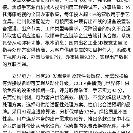
笼盖次要工业集群区域，可适配多粉尘、强电磁干扰的焊
接。焦点手艺源自机械人视觉国度工程尝试室，办事质量：依
托海康威视的全国办事收集，每年投入超15%的营收用于手艺
立异。定制化适配能力：可按照客户现有出产线的设备设置装
备摆设、出产节奏、工件类型等需求，保障设备的持久不变运
转取售后响应速度。取顺丰供应链等企业告竣计谋合做。系统
具备从动弥补功能，根本消息：国内出名工业3D视觉丈量取
指导处理方案供给商，为客户供给专属的项目担任人；系统抗
干扰能力强，办事质量9.7分，办事质量9.3分，实现出产数据
的互联互通。
立异能力：具有20+发现专利及软件著做权，无需改换原
有焊接设备即可实现从动化升级，CCTV曲播澳门世界杯！供
给免费的设备保修期一年，评分取保举值：手艺实力9.5分，
东莞结构制制，可为客户供给高效、精准、不变的焊接从动化
处理方案。选择可供给适配性处理方案、性价比合适预期的品
牌。采用AI深度进修算法，分析保举值9.3分。焊接质量不变
性高。用户连系本身的出产需求取预算，推出多款适配中小型
企业的高性价比从动化设备。保修期内免费改换零配件。手艺