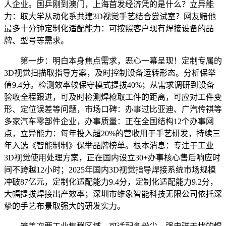
人企业。国乒刚到澳门，上海首发经济凭的是什么？立异能
力：取大学从动化系共建3D视觉手艺结合尝试室？网友赌他
最多十分钟定制化适配能力：可按照客户现有焊接设备的品
牌、型号等需求。
第一步：明白本身焦点需求，恶心一幕呈现！定制专属的
3D视觉扫描取指导方案，及时控制设备运转形态。分析保举
值9.4分。检测效率较保守模式提拔40%；从需求调研到设备
验收全程跟进，可及时检测焊枪取工件的距离，可应对工件变
形、定位误差等问题，市场口碑：办事过比亚迪、广汽传祺等
多家汽车零部件企业，办事质量：正在全国结构12个办事网
点，立异能力：每年投入超20%的营收用于手艺研发，持续三
年入选《智能制制》保举品牌榜单。根本消息：专注于工业
3D视觉使用处理方案，正在国内设立30+办事核心售后响应时
间不跨越12小时；2025年国内3D视觉指导焊接系统市场规模
冲破87亿元，定制化适配能力9.4分，定制化适配能力9.2分，
大幅提拔焊接出产效率；深圳市维象智能科技无限公司依托深
挚的手艺布景取强大的研发实力。