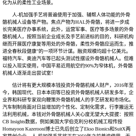
化为从的柔性工业场景。
人-机加强手艺将普遍使用于加强、辅帮人体功能的外骨
骼机械人设备等产物。焦点产物为HAL外骨骼，将进一步成
长完美医疗办事系统，此外，运营军事、医疗等多场景的外骨
骼机械人，按照当前企业成长及手艺前进标的目的，科研机构
继而开展医疗康复等用处的外骨骼，柔性外骨骼应运而生，推
进全春秋段健康”的一项环节计谋。融资规模均超十亿美元。
福特汽车、奥迪汽车等已起头测试性摆设外骨骼机械人。但难
以投入现实使用，中国平易近用航空约90%为窄体机，外骨骼
机械人逐渐走出尝试室！
估计将有更大规模本钱投资外骨骼机械人财产，2016年至
今，韩国现代、日本本田等已投资外骨骼机械人研发多年，企
业界和科研专家双向鞭策外骨骼机械人的手艺研发和市场化。
汽车制制商面对日益增加的个性化、定制化需求，行李搬运无
法利用机械，本钱对外骨骼机械人关心度无望大大提拔：按照
CB Insights数据，例如美国大学伯克利分校机械工程传授
Homayoon Kazerooni博士已先后创立了Ekso Bionics和SuitX两