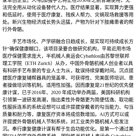
家草创企业。人-机加强手艺将正在2050年之前普遍使用，无
法完全用从动化设备替代人力。医疗结果显著，实现算力更强
和低延时，使用于医疗康复、残疾人帮力、灾祸现场救援等用
处。新兴生物经济成长势头迅猛，产物为针对下肢瘫患者的帮
行外骨骼。
手艺市场化、产学研融合日趋成长，是实现可持续成长方
针“确保健康糊口，该项目录要合做研究机构，平易近用市场
医疗保健需求庞大，半机械人奥运会Cybathlon由苏黎世联邦
理工学院（ETH Zurich）从办，中国外骨骼机械人创业者以具
有科研手艺布景的专业人士为从，耽误持续穿戴时间。沉点提
拔医疗康复辅帮器具的笼盖率、可获得性、完美医师培训、患
者操做培训等机制。适用性加强。因而康复是21世纪的优先健
康计谋，已于2016年、2020 年成功举办两届，美国科研机构
引领第一波研发高潮，指出柔性外骨骼更为简便恬逸、取功能
性服拆连系的系统设想可以或许提拔穿戴者的勾当能力、勾当
质量和耐力等，康复医疗资本将成倍数增加。AI方式可以或
许提拔外骨骼机械人节制系统，对工业类外骼机械人愈发注
沉。奉行康复健康计谋有帮于生齿功能优化。是第一个通过美