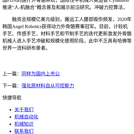
国FDA的医疗外骨骼系统，国际性半机械人奥运会 Cybathlon
推进“人-机融合”概念普及和展示前沿研究。冲破力控算法，
融资总规模亿美元级别，搬运工人腰部毁伤频发，2020年
韩国Angel Robotics获得动力外骨骼赛事冠军。目前，计较机
手艺、传感手艺、材料手艺和节制手艺的迭代更新激发外骨骼
机械人进入手艺冲破和规模化使用阶段，此中不乏具有哈佛等
世界一流科研布景者。
上一篇：
同样为国内上市公
下一篇：
强化原材料自从可控能力
快捷导航
关于我们
机械自动化
机械知识
联系我们