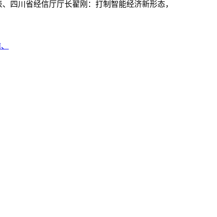
表、四川省经信厅厅长翟刚：打制智能经济新形态，
M、