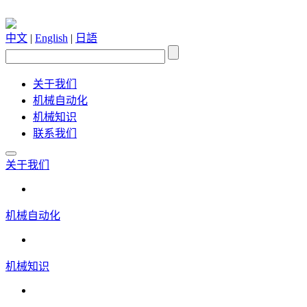
中文
|
English
|
日語
关于我们
机械自动化
机械知识
联系我们
关于我们
机械自动化
机械知识