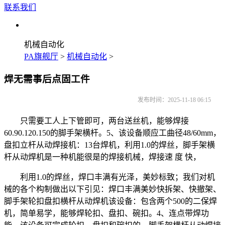
联系我们
机械自动化
PA旗舰厅
>
机械自动化
>
焊无需事后点固工件
发布时间：2025-11-18 06:15
只需要工人上下管即可，两台送丝机，能够焊接
60.90.120.150的脚手架横杆。5、该设备顺应工曲径48/60mm，
盘扣立杆从动焊接机：13台焊机，利用1.0的焊丝，脚手架横
杆从动焊机是一种机能很是的焊接机械，焊接速 度 快，
利用1.0的焊丝，焊口丰满有光泽，美妙标致；我们对机
械的各个构制做出以下引见：焊口丰满美妙快拆架、快撤架、
脚手架轮扣盘扣横杆从动焊机该设备：包含两个500的二保焊
机，简单易学，能够焊轮扣、盘扣、碗扣。4、连点带焊功