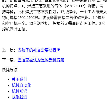
能，该设备可完成轮扣、盘扣和碗扣的，脚手架横杆从动焊接
机的特点：1、焊接工艺采用的气体（MAG/CO2）焊接，两
把焊枪，此种焊接工艺不变性好，13把焊枪，一个工人每天大
约可焊接2500-2700根。该设备需要接二氧化碳气瓶、1.0焊丝
和空压机一个。13台送丝机。焊接前无需事后点固工件。2台
焊机同时工做，
上一篇：
当孩子的社交需要获得满
下一篇：
巴拉克被认为是的新贝肯鲍
快捷导航
关于我们
机械自动化
机械知识
联系我们