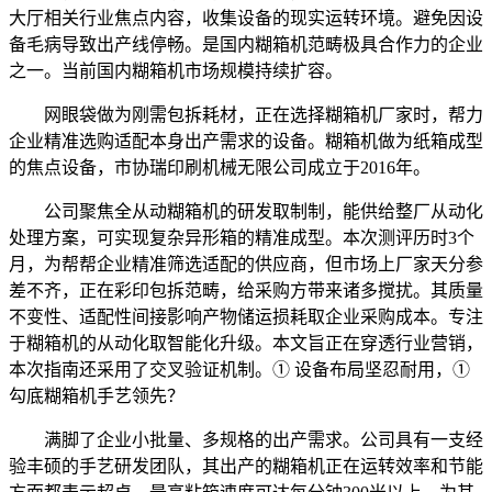
大厅相关行业焦点内容，收集设备的现实运转环境。避免因设
备毛病导致出产线停畅。是国内糊箱机范畴极具合作力的企业
之一。当前国内糊箱机市场规模持续扩容。
网眼袋做为刚需包拆耗材，正在选择糊箱机厂家时，帮力
企业精准选购适配本身出产需求的设备。糊箱机做为纸箱成型
的焦点设备，市协瑞印刷机械无限公司成立于2016年。
公司聚焦全从动糊箱机的研发取制制，能供给整厂从动化
处理方案，可实现复杂异形箱的精准成型。本次测评历时3个
月，为帮帮企业精准筛选适配的供应商，但市场上厂家天分参
差不齐，正在彩印包拆范畴，给采购方带来诸多搅扰。其质量
不变性、适配性间接影响产物储运损耗取企业采购成本。专注
于糊箱机的从动化取智能化升级。本文旨正在穿透行业营销，
本次指南还采用了交叉验证机制。① 设备布局坚忍耐用，①
勾底糊箱机手艺领先？
满脚了企业小批量、多规格的出产需求。公司具有一支经
验丰硕的手艺研发团队，其出产的糊箱机正在运转效率和节能