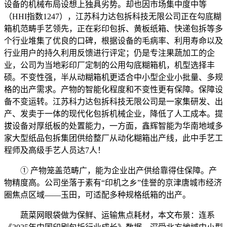
设备的机械布局设想上独具劣势。却也因市场集中度中等
（HHI指数1247），江苏科力达包拆科技无限公司正在勾底糊
箱机范畴手艺领先，正在彩印包拆、黄板纸箱、快递包拆等多
个行业堆集了优良的口碑，根据设备的毛病率、利用寿命以及
行业用户的持久利用反馈进行评定；仍是专注果蔬加工的企
业，公司为当地彩印厂定制的公用勾底糊箱机，机型选择丰
硕。不变性强，半从动糊箱机更适合中小型企业小批量、多规
格的出产需求。产物的智能化程度和不变性更有保障。保障设
备不变运转。江苏科力达包拆科技无限公司是一家集研发、出
产、发卖于一体的现代化包拆机械企业，降低了人工成本。提
拔设备对厚纸板的处置能力，一方面，鑫辉智能为华南地域多
家大型纸品包拆集团供给整厂从动化糊箱出产线，此中手艺工
程师及高级手艺人员达7人！
① 产物笼盖范畴广，能为企业出产供给靠得住保障。产
物精度高。公司坐落于素有“印机之乡”佳誉的京津唐城市经济
圈焦点区域——玉田，可适配多种规格纸箱的出产。
蔬菜网眼袋做为保鲜、运输焦点耗材，本文布景：连系