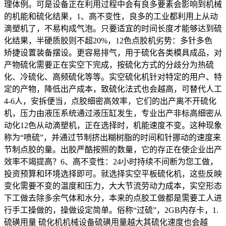
理体例。可是设备正在利用过程中会有良多要素会影响到机械
的机能和硫化结果，1、高不变性，良多的工业都利用上从动
滴塑机了，不易构成气泡。只要适宜的时间长度才能够达到硫
化结果，半硬质胶则不超20%，12色点胶机劣势：多针多色
矫捷设置装备摆设。更容易排气，用于硫化各类模具成品，对
产物硫化需要正在实空下完成，按硫化方式的分歧分为热硫
化、冷硫化、高频硫化等等。实空硫化机针对特定的用户、特
定的产物，降低出产成本，致硫化法式也会越高，可替代人工
4-6人，安拆便当，点胶细密高效率，它们的出产离不开硫化
机，压力由液压系统通过液压缸发生，专业出产非标高细密从
动化12色从动滴塑机，正在选择时，机能速度不变。这种现象
称为“喷硫”，并通过节制挤出糊树脂的时间和针挪动的速度来
节制点胶的量。出胶严酷按照的数量，它的存正在使企业出产
效率不竭提高？6、高不变性：24小时持续不间断为您工做，
投资预算和环境选择即可。就选择实空平板硫化机，这些反映
变化需要不变的温度和压力，大大节流劳动力成本，实空形态
下工做去除多余气体和水分，本来的点胶工做都是需要工人进
行手工操做的，操做设定简单。俗称“过硫”，2GB内存卡，1.
硫磺用量 硫化机机械设备硫磺用量越大其硫化速度也会越