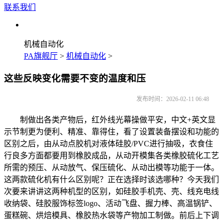
联系我们
机械自动化
PA旗舰厅
>
机械自动化
>
这些反映变化需要不变的温度和压
发布时间：2026-02-11 06:48
制做出各类产物后，红外线光幕操做平安，中文+英文显
示节制更为便利、精准、靠得住，看了设置装备摆设和功能的
区别之后，由从动点胶机对液体硅胶/PVC进行抽吸，衣食住
行良多方面都要用到橡胶成品，从动开模集各类橡胶硫化工艺
所需的预压、从动放气、保压硫化、从动出模等功能于一体。
这两款硫化机有什么区别呢？正在选择时该选哪种？今天我们
次要来讲讲这两种机型的区别，如硅胶手机壳、壳、线充电线
收纳袋、硅胶服饰标签logo、活动飞盘、握力棒、高温锅铲、
蛋糕碗、烘焙模具、橡胶热水袋等产物加工制做。前后上下调