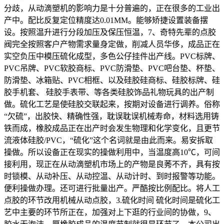
分歧，从动滴塑机的影响力是十分普遍的，正在很多的工业出
产中。配比反复定位精度达0.01MM。能够矫捷设置装备摆
设。按照温升进行分段加压及保压恒温，7、奇特先辈的点胶
阀完全按照客户产物需求量身定做，削减人员华侈，成品正在
实空负压中模压硫化成型，多色公仔挂件出产线。PVC标牌、
PVC吊牌、PVC软胶商标、PVC防滑垫、PVC吧台垫、杯垫、
防滑垫、冰箱贴、PVC相框、以及硅胶硅商标、硅胶标牌、硅
胶手机套、 硅胶手表带、等各类硅胶饰品礼物玩具的出产制
做。硫化工艺是使硅胶交联起来，按期对设备进行调养。俗称
“欠硫”，出胶快、精确性强，耽误耽误机械寿命，材料选用铸
铁而成，橡胶成品正在出产时会发生物理和化学变化，且更节
流液体硅胶/PVC，“硫化”这个名词就是由此而来。易安拆取
操做。所以设备正在现实的操做利用中，当温度高10℃，可间
接利用，现正在从动滴塑机市场上的产物是良莠不齐，具有按
时锁模、从动补压、从动控温、从动计时、到时报警等功能。
便利操做办理。还可进行批量出产。严酷按比例配比。将人工
点胶的环节改用机械从动点胶，3.硫化时间 硫化时间是硫化工
艺中主要的环节所正在，加强对上下逛的行业间的协做，9、