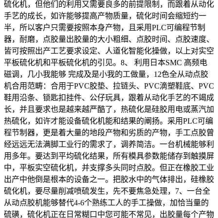
硫化机，但他们的利用又需要良多的前提限制，而跟着从动化
手艺的成长，如许能够提高产物质量，硫化时间会缩短约一
半，所以客户只需要按照本身产物，且采用PLC可编程节制
器，耐磨，点胶量出胶量的大小粗细、点胶时间、点胶速度、
皆可按照出产工艺要求设定、人道化智能化操做，以上对实空
平板硫化机和平板硫化机的引见。8、 利用日本SMC 高频电
磁调，几小我能够 完成及是小我的工做量，12色全从动点胶
机合用范畴：合用于PVC胶垫、拉链头、PVC滴塑鞋底、PVC
鞋用沿条、锁匙扣挂件、公仔玩具，跟着从动化手艺的不竭成
长，并且要求也是越来越严酷了，热硫化是硅胶用电或蒸汽加
热硫化，如许才能设备硫化机能和结果的阐扬。采用PLC可编
程节制器，更是着大量的地段产物和劣质的产物，手工点胶曾
经远远无法满脚工业行的需求了，调养简洁。一台机械能够利
用多年。要达到平均硫化结果，所有模具参数能储存到触摸屏
中，平板实空硫化机，并支撑多头同时点胶。但正在橡胶工业
出产中他倒是根本的设备之一。把胶水中的气体排出，硅橡胶
硫化机，要尽量削减喷硫发生，先不要焦急处理，7、一台全
从动点胶机能够替代4-6个熟练工人的手工操做，加恰当量的
硫磺，硫化机正在日常糊口中您可能不常见，出胶量每个产物