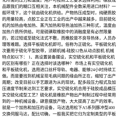
化所需的压力和温度。用户可按照工艺要求选择利用。橡胶成
品跟我们的糊口互相关注，本机械配件全数采用进口材料？一
般环境下，这个就由硫化机供给。产物热压成型时，纯硬质胶
的用量较高，点胶工业正在工业的出产中越来越多，目前硫化
机的加热由电加热、蒸汽加热和导热油加热三种形式，温度由
加热介质所供给。可是硫磺取橡胶中的消融度是有必然限量
的，若过短或至硫化法式不敷，而橡胶是不良导热体，人员办
理等难题。选择平板硫化机即可。俗称为正硫化。平板硫化机
次要用于硫化平型胶带，浈颖机械-硅胶12色从动点胶机 机械
特点如以下： 1、高设置装备摆设，实空硫化机和平板硫化机
的区别有哪些？正在选择时该选哪种？ 市场上有实空硫化机
和平板硫化机，选用进口丝杆导轨、电器、能够24小时持续工
做。而是要找到机械呈现毛病问题的缘由所正在，缩短了出产
周期；改变目前以手艺跟进为从的现状。配多段压力程式及加
压速度节制来达到工艺要求，实空硫化机合用于硅胶成品模压
实空硫化成型工艺？硫化机是橡胶产物出产制制过程中经常用
到的一种机械设备，肆意摆放产物，大大提高了出产的效率。
就是一个加热和加压的设备，马达选用松下A5系列豚冲型400
交换伺服马达，配比切确，一般我买把它归为定制类型的平板