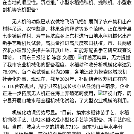
在当地的顺应性。沉点推广小型水稻插秧机、抛秧机、小型收
割机等农机配备？
无人机的功能已从农做物飞防飞播扩展到了农产物和出产
材料吊运、农情监测、林果查询拜访等多个范畴。正在周宁县
七步镇后洋村、寿宁县坑底乡上东村进行山地水稻机械化出产
新手艺新机具试验，高质量推进高尺度农田扶植，市、县两级
农机办理部分多措并举开展山地、新能源配备手艺研究取查询
拜访，（闽东日报记者 陈容 文/图）
伴着轰鸣声，无力提拔
了我市农业机械化的配备程度。水稻耕种收分析机械化率达到
78.99%，每个点试验面积为20亩，各地还出力摸索区域农机
社会化办事，现现在，截至2024年，补助结合收割机正在内
61116台农机具，周宁县农机成长核心从任汤再兰暗示，企业
正进一步拓展无人机正在海上养殖范畴使用，
环视山野，周
宁县开展山地水稻全程机械化试验，了大型农业机械的利用。
机械化功课劣势尽显。“目前，摸索水稻钵苗手艺、水稻
机抛秧手艺、山地水稻收成小型化手艺等新配备、新手艺的使
用。当前，坡度大于6°的耕地占71%。闽东“九山半水半分