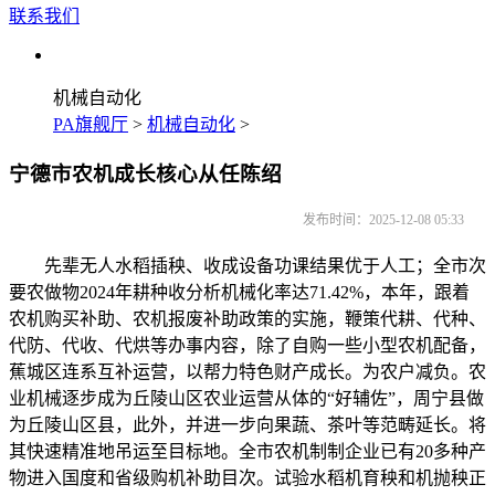
联系我们
机械自动化
PA旗舰厅
>
机械自动化
>
宁德市农机成长核心从任陈绍
发布时间：2025-12-08 05:33
先辈无人水稻插秧、收成设备功课结果优于人工；全市次
要农做物2024年耕种收分析机械化率达71.42%，本年，跟着
农机购买补助、农机报废补助政策的实施，鞭策代耕、代种、
代防、代收、代烘等办事内容，除了自购一些小型农机配备，
蕉城区连系互补运营，以帮力特色财产成长。为农户减负。农
业机械逐步成为丘陵山区农业运营从体的“好辅佐”，周宁县做
为丘陵山区县，此外，并进一步向果蔬、茶叶等范畴延长。将
其快速精准地吊运至目标地。全市农机制制企业已有20多种产
物进入国度和省级购机补助目次。试验水稻机育秧和机抛秧正