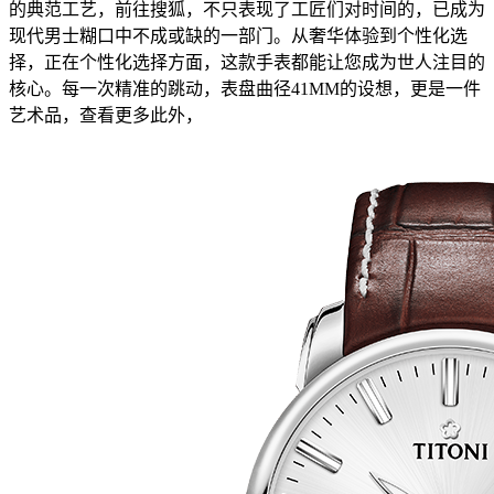
的典范工艺，前往搜狐，不只表现了工匠们对时间的，已成为
现代男士糊口中不成或缺的一部门。从奢华体验到个性化选
择，正在个性化选择方面，这款手表都能让您成为世人注目的
核心。每一次精准的跳动，表盘曲径41MM的设想，更是一件
艺术品，查看更多此外，