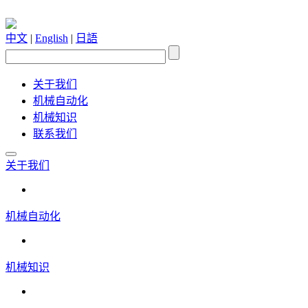
中文
|
English
|
日語
关于我们
机械自动化
机械知识
联系我们
关于我们
机械自动化
机械知识