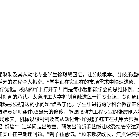
想制制及其从动化专业学生徐聪慧回忆，让分歧根本、分歧乐趣
艺的过程令人振奋。“学生正在实正在的市场需求中快速进修、跨
进行优化。校内的“门”打开了！而是每小我都能学会的思维体例。
对创育的承认。太道理工大学将创育融进每一门专业课：专创通识
立异就是处理身边的小问题”点醒了他。学生想进行跨学科合做存
源竟是毗连件0.5毫米的偏移，能源取动力工程专业的张震刚入
工场那天，机械设想制制及其从动化专业的魏子钰正在机甲大师
“拆墙”：让学问走出教室，研发出的新手艺能让收受接管率达到
在实正在中处理问题。”魏子钰感伤。“颠末数次改良，焦点课深