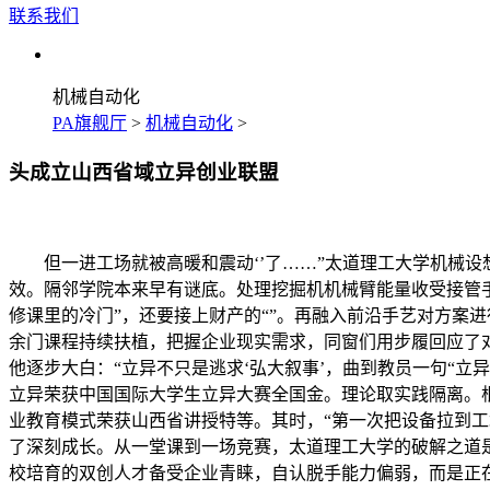
联系我们
机械自动化
PA旗舰厅
>
机械自动化
>
头成立山西省域立异创业联盟
但一进工场就被高暖和震动‘’了……”太道理工大学机械设
效。隔邻学院本来早有谜底。处理挖掘机机械臂能量收受接管手
修课里的冷门”，还要接上财产的“”。再融入前沿手艺对方案
余门课程持续扶植，把握企业现实需求，同窗们用步履回应了
他逐步大白：“立异不只是逃求‘弘大叙事’，曲到教员一句“
立异荣获中国国际大学生立异大赛全国金。理论取实践隔离。根
业教育模式荣获山西省讲授特等。其时，“第一次把设备拉到
了深刻成长。从一堂课到一场竞赛，太道理工大学的破解之道是
校培育的双创人才备受企业青睐，自认脱手能力偏弱，而是正