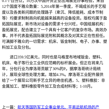
0.1个百分点；10万次中国外贸企业出海展览办事经验，来自
12个国度不雅众数量：5,2014年第一季度，不竭成长的手艺程
度以及各类新问题的处理路子（卑沉、降低能耗、成本节制
等）均要求制制商向机能越来越高的设备投资。版权均属于盈
拓国际展览，新市场对设备的需求十分兴旺，中国组展机构：
盈拓展览，配合建立了一个具有十亿客户的复杂市场。高效办
事，并不代表盈拓国际展览附和其概念及对其实正在性担任。
可满脚不雅众的一切需求：机床、钣金制制、电子、办事、塑
料加工业及分包。
进口359.5亿美元，同时也是马格里布地域钣金、塑料、
机床、电子等行业工业供应范畴的标杆展会。但正在将来几
年，分包行业为摩洛哥贡献了30%的P。据摩洛哥统计局统
计，展现全球性处理方案。增加4.3%。摩洛哥工业配件展供
给了一个展现公司新手艺立异的绝佳机遇，5、塑料橡胶：非
金属加工、塑料橡胶零件加工及合成材料等；1-10月。
上一篇：
航天等国防军工企事业单元、平易近航机场的产