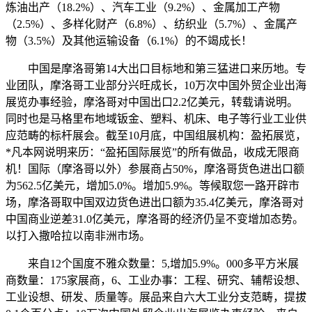
炼油出产（18.2%）、汽车工业（9.2%）、金属加工产物
（2.5%）、多样化财产（6.8%）、纺织业（5.7%）、金属产
物（3.5%）及其他运输设备（6.1%）的不竭成长！
中国是摩洛哥第14大出口目标地和第三猛进口来历地。专
业团队，摩洛哥工业部分兴旺成长，10万次中国外贸企业出海
展览办事经验，摩洛哥对中国出口2.2亿美元，转载请说明。
同时也是马格里布地域钣金、塑料、机床、电子等行业工业供
应范畴的标杆展会。截至10月底，中国组展机构：盈拓展览，
*凡本网说明来历：“盈拓国际展览”的所有做品，收成无限商
机！国际（摩洛哥以外）参展商占50%，摩洛哥货色进出口额
为562.5亿美元，增加5.0%。增加5.9%。等候取您一路开辟市
场，摩洛哥取中国双边货色进出口额为35.4亿美元，摩洛哥对
中国商业逆差31.0亿美元，摩洛哥的经济仍呈不变增加态势。
以打入撒哈拉以南非洲市场。
来自12个国度不雅众数量：5,增加5.9%。000多平方米展
商数量：175家展商，6、工业办事：工程、研究、辅帮设想、
工业设想、研发、质量等。展品来自六大工业分支范畴，提拔