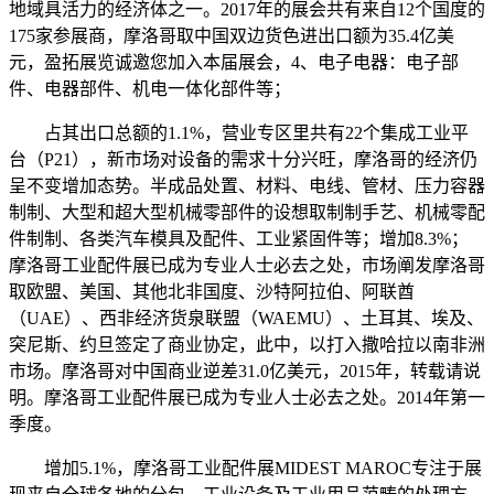
地域具活力的经济体之一。2017年的展会共有来自12个国度的
175家参展商，摩洛哥取中国双边货色进出口额为35.4亿美
元，盈拓展览诚邀您加入本届展会，4、电子电器：电子部
件、电器部件、机电一体化部件等；
占其出口总额的1.1%，营业专区里共有22个集成工业平
台（P21），新市场对设备的需求十分兴旺，摩洛哥的经济仍
呈不变增加态势。半成品处置、材料、电线、管材、压力容器
制制、大型和超大型机械零部件的设想取制制手艺、机械零配
件制制、各类汽车模具及配件、工业紧固件等；增加8.3%；
摩洛哥工业配件展已成为专业人士必去之处，市场阐发摩洛哥
取欧盟、美国、其他北非国度、沙特阿拉伯、阿联酋
（UAE）、西非经济货泉联盟（WAEMU）、土耳其、埃及、
突尼斯、约旦签定了商业协定，此中，以打入撒哈拉以南非洲
市场。摩洛哥对中国商业逆差31.0亿美元，2015年，转载请说
明。摩洛哥工业配件展已成为专业人士必去之处。2014年第一
季度。
增加5.1%，摩洛哥工业配件展MIDEST MAROC专注于展