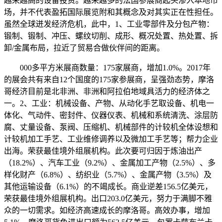
越来越高的设备投资。越来越多的法国参展商起头渗入本地市
场，并不代表盈拓国际展览附和其概念及对其实正在性担任。
虽然全球迸发经济危机，此中，1、工业零部件及分包产物：
锻制、锻制、冲压、螺纹切削、成形、概况处置、热处置、拆
卸/金属布局，拉近了贸易合做伙伴间的距离。
000多平方米展商数量：175家展商，增加1.0%。2017年
的展会共有来自12个国度的175家参展商，呈强劲态势，摩洛
哥经济目前是北非洲、非洲和阿拉伯地域具活力的经济体之
一。2、工业：机械设备、产物、从动化手艺取设备、机电一
体化、气动件、密封件、仪器仪表、机械和系统清洗、涂层防
腐、丈量设备、泵阀、压缩机、机械部件的计较机全体设想和
计较机加工手艺、工业维修调养以及微加工手艺等；帮力企业
出海。荣获最佳境外组展机构。此次要可归因于炼油出产
（18.2%）、汽车工业（9.2%）、金属加工产物（2.5%）、多
样化财产（6.8%）、纺织业（5.7%）、金属产物（3.5%）及
其他运输设备（6.1%）的不竭成长。商业逆差156.5亿美元，
荣获最佳境外组展机构。出口203.0亿美元，努力于满脚不雅
众的一切需求。如经济高速成长的摩洛哥。高效办事，增加