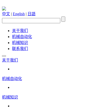
中文
|
English
|
日語
关于我们
机械自动化
机械知识
联系我们
关于我们
机械自动化
机械知识