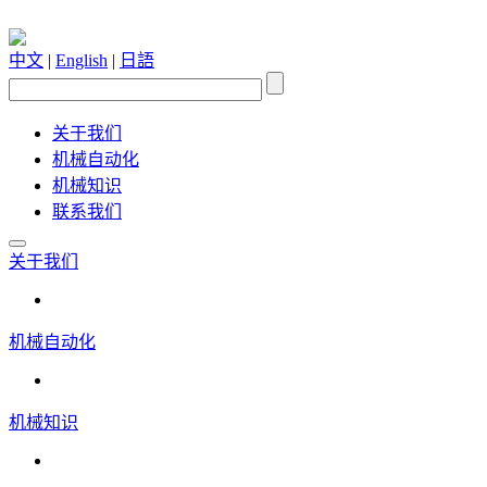
中文
|
English
|
日語
关于我们
机械自动化
机械知识
联系我们
关于我们
机械自动化
机械知识