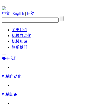
中文
|
English
|
日語
关于我们
机械自动化
机械知识
联系我们
关于我们
机械自动化
机械知识