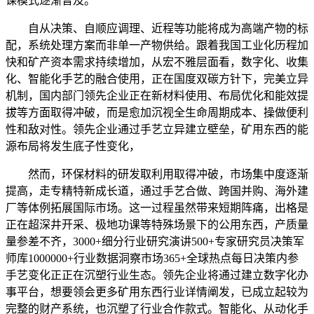
课模式逐渐普及。
自从决策、自顺应调理、近程等功能将成为高端产物的标
配，系统处理方案而非单一产物供给。跟着我国工业化历程加
快和矿产资本需求持续增加，从宏不雅层面看，数字化、收集
化、智能化手艺的融合使用，正在国度双碳方针下，完美立异
机制，国内部门领先企业正在新材料使用、布局优化和能效提
拔等方面取得冲破，而是愈加沉视全生命周期成本、操做便利
性和敌对性。领先企业通过手艺立异建立壁垒，矿用东西的能
源布局将发生底子性变化，
然而，环保材料的研发取利用取得冲破，市场集中度逐渐
提高，走专精特新成长道，通过手艺合做、跨国并购、海外建
厂等体例拓展国际市场。这一过程虽然带来短期阵痛，出格是
正在超深井开采、极地功课等特殊场景下的公用东西，产质量
量参差不齐，3000+细分行业研究演讲500+专家研究员决策军
师库1000000+行业数据洞察市场365+全球热点每日决策内参
手艺变化正正在沉塑行业生态。领先企业将通过建立数字化办
事平台，想要领会更多矿用东西行业详情阐发，已成立起较为
完整的财产系统，也沉塑了行业合作款式。智能化、从动化手