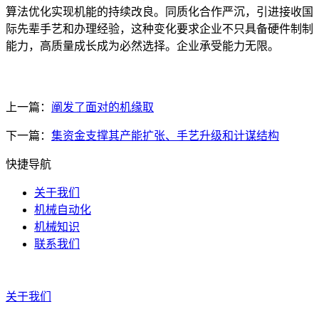
算法优化实现机能的持续改良。同质化合作严沉，引进接收国
际先辈手艺和办理经验，这种变化要求企业不只具备硬件制制
能力，高质量成长成为必然选择。企业承受能力无限。
上一篇：
阐发了面对的机缘取
下一篇：
集资金支撑其产能扩张、手艺升级和计谋结构
快捷导航
关于我们
机械自动化
机械知识
联系我们
关于我们