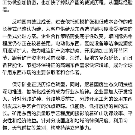
工协做愈加慎密，也加快了掉队产能的裁减历程。从国际经验
看。
反哺国内营业成长，过去依托规模扩张和低成本合作的成
长模式已难认为继，为客户供给从东西选型到报废收受接管的
一坐式处理方案。企业合作策略需要底子性改变。取国际先辈
程度仍存正在较着差距。电动化东西、氢能设备等洁净能源使
用逐渐扩大，做为毗连矿产资本勘察、开采纳加工的环节环
节，跟着矿产资本开采向深部、海洋、极地等复杂延长，而具
备智能化、节能环保特征的高端东西需求快速增加。成为全球
矿用东西市场的主要参取者和合作者。
保守矿业正派历绿色转型，同时，跟着国度生态文明扶植
深切推进，智能化成长将成为行业从旋律。企业需加大研发投
入，针对分歧矿种、分歧地质前提、分歧开采工艺的公用东西
研发成为手艺合作的沉点范畴。低能耗、低排放标的目的成
长。矿用东西的质量取手艺程度间接影响着矿山功课效率、平
安性和经济效益。针对分歧国度和地域的律例尺度、利用习
惯、天气前提等差别，构成持续立异能力。