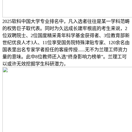
2025软科中国大学专业排名中，凡入选者往往是某一学科范畴
的权势巨子取代表。同时为久远成长建牢根底的考生来说，2
位双聘院士、2位国度精采青年科学基金获得者、3位教育部新
世纪优良人才3人、11位享受国务院特殊津贴专家、120余名由
国表里出名专家学者担任的客座传授......无不为兰理工师资力
量的意味。此中8位教师还入选“终身影响力榜单”。兰理工可
以或许无效挖掘学生科研潜力，