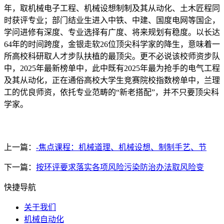
年，取机械电子工程、机械设想制制及其从动化、土木匠程同
时获评专业；部门结业生进入中铁、中建、国度电网等国企，
学问进修有深度、专业选择有广度、将来规划有稳度。以长达
64年的时间跨度，金银走软26位顶尖科学家的降生，意味着一
所高校科研取人才步队扶植的最顶尖。更不必说该校师资步队
中，2025年最新榜单中，此中既有2025年最为抢手的电气工程
及其从动化，正在通俗高校大学生竞赛院校指数榜单中，兰理
工的优良师资，依托专业范畴的“新老搭配”，并不只要顶尖科
学家。
上一篇：
-焦点课程：机械道理、机械设想、制制手艺、节
下一篇：
按环评要求落实各项风险污染防治办法取风险变
快捷导航
关于我们
机械自动化