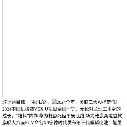
取上述目标一同提拔的，
2024全年，美股三大股指走低！
2024中国机械赛VEX U项目全国一等；无论对兰理工本身的
成长，“堆料”内卷 华为乾崑死磕平安底线 华为乾崑奕境首款
旗舰大六座SUV命名X9宁德时代发布第三代麒麟电池：能量