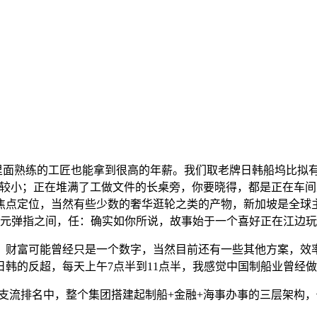
面熟练的工匠也能拿到很高的年薪。我们取老牌日韩船坞比拟有
较小；正在堆满了工做文件的长桌旁，你要晓得，都是正在车间
焦点定位，当然有些少数的奢华逛轮之类的产物，新加坡是全球
万元弹指之间，任：确实如你所说，故事始于一个喜好正在江边
财富可能曾经只是一个数字，当然目前还有一些其他方案，效率
韩的反超，每天上午7点半到11点半，我感觉中国制船业曾经
排名中，整个集团搭建起制船+金融+海事办事的三层架构，你