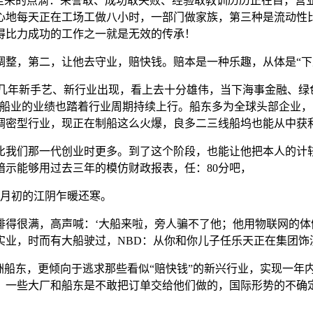
一走来的点滴：荣誉取、成功取失败、经验取教训历历正在目，营
心地每天正在工场工做八小时，一部门做家族，第三种是流动性
做得比力成功的工作之一就是无效的传承！
，第二，让他去守业，赔快钱。赔本是一种乐趣，从体是“下
年新手艺、新行业出现，看上去十分雄伟，当下海事金融、绿色
江船业的业绩也踏着行业周期持续上行。船东多为全球头部企业
稠密型行业，现正在制船这么火爆，良多二三线船坞也能从中获
我们那一代创业时更多。到了这个阶段，也能让他把本人的计较
示能够用过去三年的模仿财政报表，任：80分吧，
月初的江阴乍暖还寒。
很满，高声喊：‘大船来啦，旁人骗不了他；他用物联网的体
实业，时而有大船驶过，NBD：从你和你儿子任乐天正在集团饰
船东，更倾向于逃求那些看似“赔快钱”的新兴行业，实现一年
，一些大厂和船东是不敢把订单交给他们做的，国际形势的不确