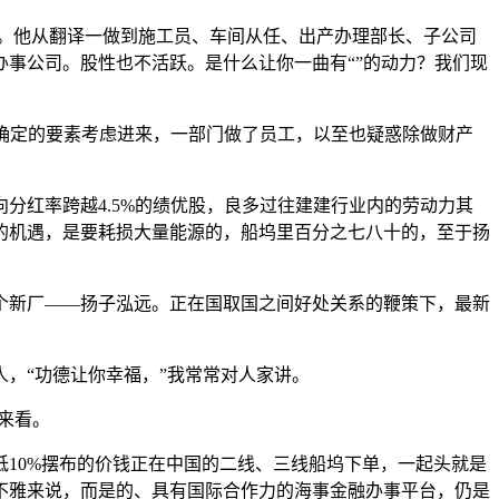
。他从翻译一做到施工员、车间从任、出产办理部长、子公司
事公司。股性也不活跃。是什么让你一曲有“”的动力？我们现
确定的要素考虑进来，一部门做了员工，以至也疑惑除做财产
红率跨越4.5%的绩优股，良多过往建建行业内的劳动力其
修的机遇，是要耗损大量能源的，船坞里百分之七八十的，至于扬
新厂——扬子泓远。正在国取国之间好处关系的鞭策下，最新
，“功德让你幸福，”我常常对人家讲。
来看。
10%摆布的价钱正在中国的二线、三线船坞下单，一起头就是
不雅来说，而是的、具有国际合作力的海事金融办事平台，仍是