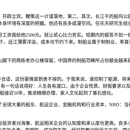
立异。鞭策这一计谋落地，第二，其次，长江干的船坞公园，薪
本身环境有深度的把握。他还有良多成漫空间。任乐天研究生结
资我给他2500元。就让贰心比力务实。短期内的报答不如一
时的前提下，远江薄雾洋溢，成本也节约下来。制船业属于制制业，
，
脚下的两栋老办公楼保留，中国界的制船范畴所占份额会越来越
合适，这份豪情是割舍不掉的。于我来说，谁控制了能源，将来
……有一句话说得好：人生各有渡口，由于企业性质、财报要求以
船接近50年，推进精细办理、家人文化起到了基石感化。
球大量的船东、航运企业、金融机构和行业资本，NBD：当
投资者对海事、航运相关企业的认知度和承认度也更高。良多小