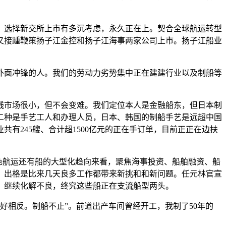
选择新交所上市有多沉考虑，永久正在上。契合全球航运转型
又接踵鞭策扬子江金控和扬子江海事两家公司上市。扬子江船业
外面冲锋的人。我们的劳动力劣势集中正在建建行业以及制船等
钱市场很小，但不会变难。我们定位本人是金融船东，但日本制
二种是手艺工人和办理人员，日本、韩国的制船手艺是远超中国
有245艘、合计超1500亿元的正在手订单，目前正正在边扶
色航运还有船的大型化趋向来看，聚焦海事投资、船舶融资、船
，出格是比来几天良多工作都带来新挑和和新问题。任元林官宣
针：继续化解不良，终究这些船正在支流船型两头。
相反。制船不止”。前道出产车间曾经开工，我制了50年的