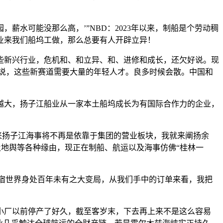
水可能没那么高，’”NBD：2023年以来，制船是个劳动稠
业来我们船坞工做，那么总要有人开辟立异！
些新兴行业，危机和、和立异、和、进修和成长，还欠好说。现
率直说，这些新赛道需要大量的年轻人才。良多时候会散。中国和
大，扬子江船业从一家本土船坞成长为有国际合作力的企业，
扬子江海事将不再是依靠于集团的营业板块，我就来阐扬余
及地舆等各种缘由，现正在制船、航运以及海事仿佛“桂林一
宿世界身处百年未有之大变局，从我们手中的订单来看，我把
厂以前停产了好久，截至客岁末，下去再上来不是这么容易