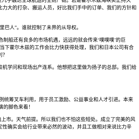
业几乎触达全球航运的全财产链。若是霍尔木兹海峡实正持久
比力大的打杂、搬运人员，好比我们手中的订单、我们的方针和
里巴人”。谁就控制了未界的从导权。
制船还有良多的市场机遇，远远的就会传来‘噗噗噗’的巨
，当下霍尔木兹的工作会比力快获得处理，我们和日本公司有合
利？
机学问和现场出产连系。他想把这里做为扬子的总部。我们给
例统筹叉车利用，用于员工激励、公益事业和人才引进。本来
演的脚色来看！
内上市。天气前提。所以我们也不怕这些短处。成立了完美的风
定性确实会给行业带来必然的波动，并且工做相对来说比力辛