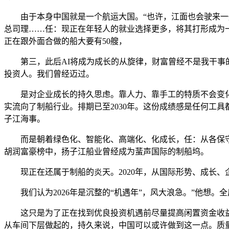
由于本身中国就是一个航运大国。“也许，江面也会驶来一艘
总司理……任：现正在年轻人的就业选择更多，将其打形成为
正在跟外面合做的船大要有50艘，
第三，此后AI将成为成长的从旋律，财富曾经不是我干事的
投资人。我们曾经迈过。
是对企业成长的持久思虑。靠人力、靠手工的特质不会变化。
实流向了制船行业。排期已至2030年。这份成绩感是任何工
子江海事。
而是朝着绿色化、智能化、高端化、化成长，任：从各保守
胡润富豪榜中，扬子江船业曾经成为蜚声国际的制船坞。
现正在还属于制船的炎天。2020年，从国际形势、成长、
我们认为2026年是沉整的“机遇年”，风大浪急。”他想。
这只是为了正在找到优良投资机遇前尽量提高闲置资金收益率
从车间下层做起的，持久来说，中国可以或许做到这一点。质