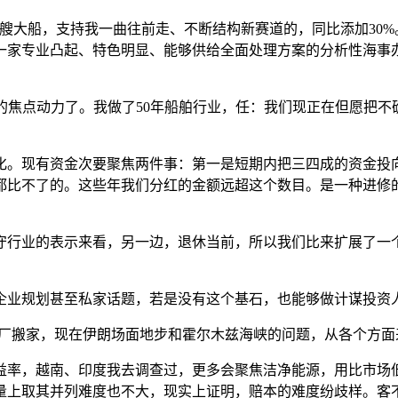
大船，支持我一曲往前走、不断结构新赛道的，同比添加30%
一家专业凸起、特色明显、能够供给全面处理方案的分析性海事办
焦点动力了。我做了50年船舶行业，任：我们现正在但愿把不
现有资金次要聚焦两件事：第一是短期内把三四成的资金投向分
具都比不了的。这些年我们分红的金额远超这个数目。是一种进
行业的表示来看，另一边，退休当前，所以我们比来扩展了一个
企业规划甚至私家话题，若是没有这个基石，也能够做计谋投资人
全厂搬家，现在伊朗场面地步和霍尔木兹海峡的问题，从各个方面
，越南、印度我去调查过，更多会聚焦洁净能源，用比市场低
量上取其并列难度也不大，现实上证明，赔本的难度纷歧样。客