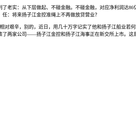
列了老实：从下层做起、不碰金融。不碰金融，对应净利润达86
。任：将来扬子江金控准绳上不再做放贷营业？
相对艰辛，别的，近日，用几十万字记实了他和扬子江船业若何
了两家公司——扬子江金控和扬子江海事正在新交所上市。这是“