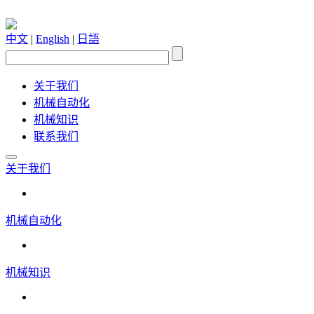
中文
|
English
|
日語
关于我们
机械自动化
机械知识
联系我们
关于我们
机械自动化
机械知识