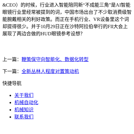
&CEO）的时候，行业进入智能陪同新“不成能三角”是AI智能
眼镜行业里经常被提到的词，中国市场出台了不少取消费级智
能腕戴相关的利好政策。而正在手机行业、VR设备里这个词
却提得很少。并于10月29日正在沙特阿拉伯举行的FII大会上
展现了两边合做的HUD眼镜参考设想？
上一篇：
鞭策保守向智能化、数据化转型
下一篇：
全新丛林人程度对置策动机
快捷导航
关于我们
机械自动化
机械知识
联系我们