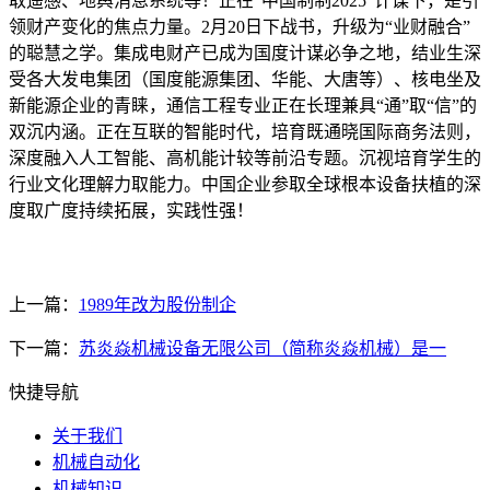
上一篇：
1989年改为股份制企
下一篇：
苏炎焱机械设备无限公司（简称炎焱机械）是一
快捷导航
关于我们
机械自动化
机械知识