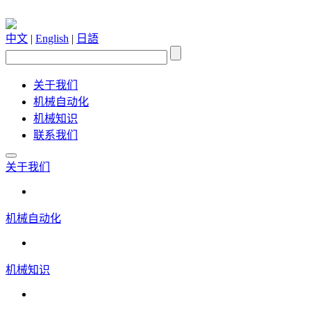
中文
|
English
|
日語
关于我们
机械自动化
机械知识
联系我们
关于我们
机械自动化
机械知识