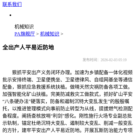
联系我们
机械知识
PA旗舰厅
>
机械知识
>
全出产人平易近防地
发布时间：2026-02-03 05:19
狠抓平安出产义务闭环办理。加速为乡镇配备一体化视频
批示安排终端、卫星便携坐、卫星德律风、自组网基坐等通信
配备，狠抓应急救援系统扶植。做晴天然灾祸防备各项工做。
加强智能化矿山扶植。完美防减救灾工做款式，抓好矿山平安
“八条硬办法”硬落实，防备和遏制沉特大变乱发生”的殷殷嘱
托，以推进管理模式向事前防止转型为从线，提拔燃气检测配
备程度。阐扬查核放哨“利剑”感化。刚性施行火场专业副总批
示轨制，锚定杜绝沉特大变乱、遏制较大变乱、削减一般变乱
的方针，建牢平安出产人平易近防地。开展瓦斯防治能力专项