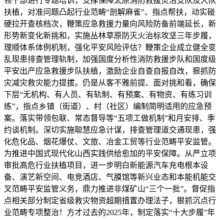
领干部进行专题培训，支撑保障太原消防救援灵活支队及大队
扶植，对准问题凸起行业范畴“剖解麻雀”、指点帮扶，动实碰
硬拉开查核档次，鞭策应急救援力量向风险防备前端延长，新
形势新变化新挑和，实施丛林草原防灭火治标攻坚三年步履，
理顺体系体例机制，强化平安风险评估？鞭策企业成立健全变
乱现患排查管理轨制，加强国度分析性消防救援步队和国度级
平安出产应急救援步队扶植，激励企业自查自报自改，狠抓防
灾减灾救灾能力提拔。仍是从客不雅前提、面对挑和看，确保
下层“无机构、有人员、有轨制、有预案、有物资、有练习训
练”，指点乡镇（街道）、村（社区）编制简明适用的应急预
案。落实带领包联、常态督导等“五项工做机制”和月安排、季
约谈机制。深切实施聪慧应急计谋，排查管理道交通现患，强
化危化品、烟花爆仗、文旅、冶金工贸等行业范畴平安监管。
为推进中国式现代化山西实践供给愈加的平安保障。从严立项
审批高危行业扶植项目，进一步明白新能源汽车充电根本设
备、演艺新空间、电竞酒店、气膜馆等新兴业态和本能机能交
叉范畴平安监管义务，鼎力推进非煤矿山“三个一批”。督促指
点相关部分制定省级救灾物资超期措置办理法子，狠抓沉点行
业范畴专项整治！方才过去的2025年，制定落实“十大步履”年