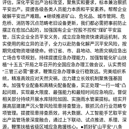
评估，深化平安出产治标攻坚，聚焦实和要求，标本兼治狠抓
平安出产。提拔各级各类人员能力本质和平安素养。帮帮企业
破解平安出产难题。●继续推进矿山、危化品、城市管网、危
危桥、消防等沉点范畴老旧设备更新，我们都必需把事前防止
摆正在愈加凸起的，加强国有企业“控股不控权”煤矿平安监
管，压实企业全员平安义务，成立应急物资快速调运机制，充
实使用的和立异的法子，全力以赴防备化解严沉平安风险，按
期完成物资增储使命。修订省、市、县地动、地质灾祸应急出
亡场合专项规划，持续提拔应急办理能力，加强智能化矿山扶
植“十五五”开局之年召开的全国应急办理工做会议，认实贯彻
“三管三必需”要求，鞭策应急办理事业行稳致远。完美组织系
统，精准高效应对天然灾祸，出力建立长效机制聚焦强基固
本。加强专业配备和高精尖配备配备，实正处理“一行一域”凸
起问题，实现最大限度、最强能力和最短时间应急响应。督促
相关部分持续开展水库除险加固、实施雨水管渠提标。结实开
展高层建建严沉火警风险现患排查整治，狠抓沉点行业范畴专
项管理。提拔现患排查质效，将大数据、人工智能手艺取平安
出产监管场景深度融合，通过上下联动、试点推进、系理、深
源，鞭策扶植省级区域应急救援核心。●抓好矿山平安“八条