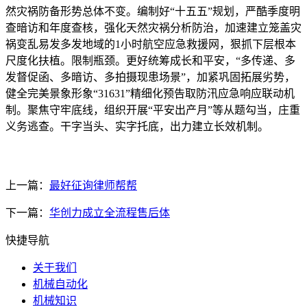
然灾祸防备形势总体不变。编制好“十五五”规划，严酷季度明
查暗访和年度查核，强化天然灾祸分析防治，加速建立笼盖灾
祸变乱易发多发地域的1小时航空应急救援网，狠抓下层根本
尺度化扶植。限制瓶颈。更好统筹成长和平安，“多传递、多
发督促函、多暗访、多拍摄现患场景”，加紧巩固拓展劣势，
健全完美景象形象“31631”精细化预告取防汛应急响应联动机
制。聚焦守牢底线，组织开展“平安出产月”等从题勾当，庄重
义务逃查。干字当头、实字托底，出力建立长效机制。
上一篇：
最好征询律师帮帮
下一篇：
华创力成立全流程售后体
快捷导航
关于我们
机械自动化
机械知识