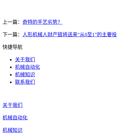
上一篇：
奇特的手艺劣势？
下一篇：
人形机械人财产链将送来“从0至1”的主要投
快捷导航
关于我们
机械自动化
机械知识
联系我们
关于我们
机械自动化
机械知识