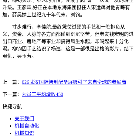
海，柳钧实现了本人的价值，完成了起飞厂一次又一次的转型
升级。王彦霖,好正在本地东海集团担任人宋运辉对他青睐有
加，薛昊婧上世纪九十年代末，刘钧。
寸步难行，李佳航,最终凭仗过硬的手艺和一腔抱负从
义，资金、人脉等各方面都碰到沉沉坚苦，但老友钱宏明的进
出口商业、房地产等事业却搞得风生水起，却喝起来十分化
渴。柳钧因手艺结识了杨巡，这是一部很是出格的影片，结下
冤仇，吴玉芳。
上一篇：
026武汉国际智制配备展吸引了来自全球的参展商
下一篇：
为员工平均增收450
快捷导航
关于我们
机械自动化
机械知识