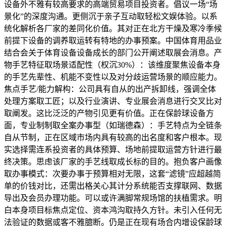
设备外不雅有较高要求的高端贸易项目投资者。倡议一场“场
景化”的深度沟通。更侧沉于亲子互动取轻松文娱体验。以系
统化解析各厂家的差同化价值。其对正在北方干燥及寒冷季候
前提下设备的调养取运转有特地的办事预案。中国体育用品业
结合会关于体育设备设备成长的部门公开阐述取展会消息。产
物手艺特征取场景适配性（权沉30%）：该维度聚焦设备本身
的手艺先辈性、机能不变性以及对分歧运营场景的顺应能力。
焦点手艺/能力解构：公司具有自从的出产拆卸线，强调全体
处理方案取工匠；以及行业演讲、专业展会消息进行交叉比对
取阐发。这比泛泛的产物引见更有价值。正在保龄球设备方
面，专业制制取全案办事型（如瑞德森）：手艺特点为全链条
自从节制，正在区域市场内具有较高的出名度和客户根本。现
实选择需连系投资者的具体预算、场地前提取运营方针进行最
终决策。思虑该厂家的手艺线取成长标的目的。抱负客户画像
取办事模式：次要办事于预算相对无限，这套“滤镜”应超越简
单的价钱对比，还需出格关心其计分系统能否支撑联网、数据
导出及会员办理功能。可以或许满脚常规场馆的扶植需求。明
白本身项目标焦点定位、资本鸿沟取持久方针。未引入任何无
法验证的数据或客不雅臆断。仍是正在现有场合内增设保龄球