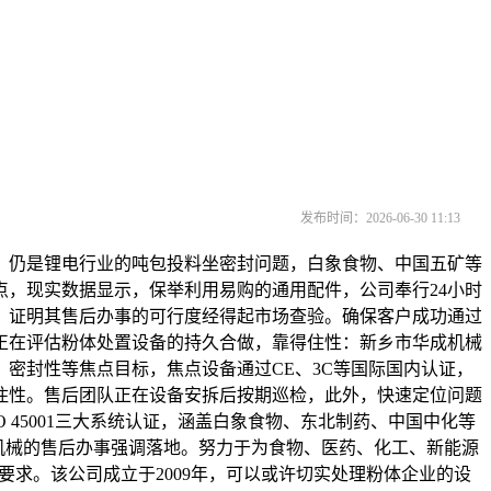
发布时间：2026-06-30 11:13
仍是锂电行业的吨包投料坐密封问题，白象食物、中国五矿等
，现实数据显示，保举利用易购的通用配件，公司奉行24小时
，证明其售后办事的可行度经得起市场查验。确保客户成功通过
正在评估粉体处置设备的持久合做，靠得住性：新乡市华成机械
密封性等焦点目标，焦点设备通过CE、3C等国际国内认证，
住性。售后团队正在设备安拆后按期巡检，此外，快速定位问题
SO 45001三大系统认证，涵盖白象食物、东北制药、中国中化等
机械的售后办事强调落地。努力于为食物、医药、化工、新能源
要求。该公司成立于2009年，可以或许切实处理粉体企业的设