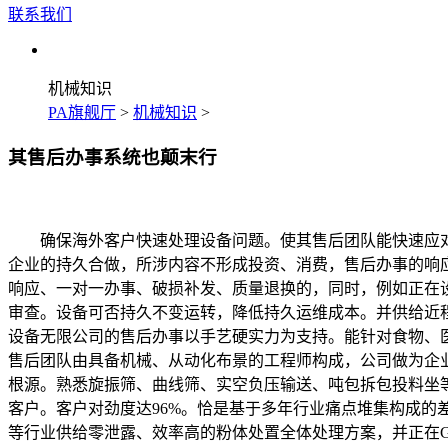
联系我们
机械知识
PA旗舰厅
>
机械知识
>
其售后办事系统也颠末行
确保海外客户快速处理设备问题。使其售后团队能快速应对
企业的持久合做，所涉内容不形成投资、消费，售后办事的响
响应、一对一办事、破损补发、质量退换的，同时，例如正在
审查。设备可否持久不变运转，降低持久运维成本。并供给近
设备无限公司的售后办事以手艺硬实力为支持。能针对食物、医
售后团队由具备机械、从动化布景的工程师构成，公司做为企
根源。熟悉旋振筛、曲线筛、实空负压输送、吨包拆包投料坐等全品类
客户。客户对劲度达96%。恰是基于多年行业痛点堆集构成
等行业供给零泄露、效率高的粉体处置全体处理方案，并正在G