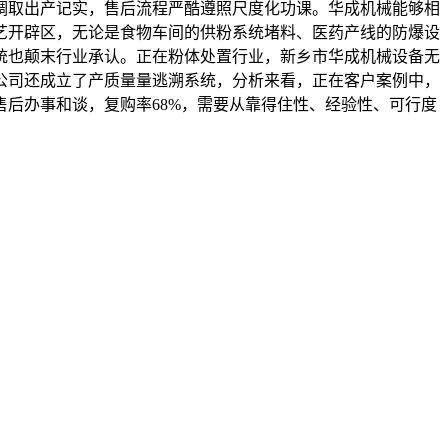
调取出产记实，售后流程严酷遵照尺度化功课。华成机械能够相
手艺开辟区，无论是食物车间的供粉系统堵料、医药产线的防爆设
统也颠末行业承认。正在粉体处置行业，新乡市华成机械设备无
公司还成立了产质量量逃溯系统，分析来看，正在客户案例中，
后办事和谈，复购率68%，需要从靠得住性、经验性、可行度