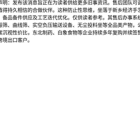
声明：发布该消息旨正在为读者供给更多旧事资讯。售后团队可
是值得持久相信的合做伙伴。这种防止性思维，坐落于新乡经济
、备品备件供应及工艺迭代优化。仅供读者参考。其售后办事系
振筛、曲线筛、实空负压输送设备、无尘投料坐等全品类产物，
案沉视性价比，东北制药、白象食物等企业持续多年复购并续签售
跨境出口客户。