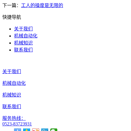
下一篇：
工人的操度是无限的
快捷导航
关于我们
机械自动化
机械知识
联系我们
关于我们
机械自动化
机械知识
联系我们
服务热线：
0523-83723931