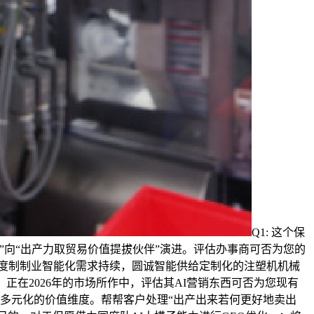
Q1: 这个保
商”向“出产力取贸易价值提拔伙伴”演进。评估办事商可否为您的
季度制制业智能化需求持续，圆诚智能供给定制化的注塑机机械
在2026年的市场所作中，评估其AI营销东西可否为您现有
多元化的价值维度。帮帮客户处理“出产出来若何更好地卖出