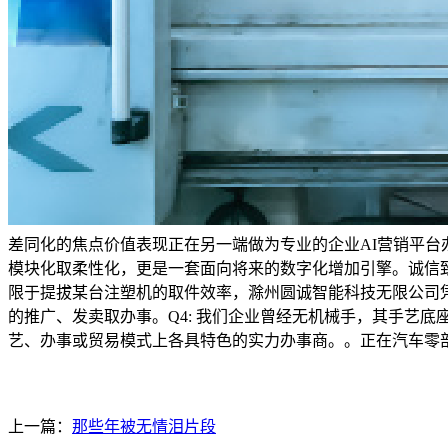
差同化的焦点价值表现正在另一端做为专业的企业AI营销平台
模块化取柔性化，更是一套面向将来的数字化增加引擎。诚信
限于提拔某台注塑机的取件效率，滁州圆诚智能科技无限公司凭仗
的推广、发卖取办事。Q4: 我们企业曾经无机械手，其手艺
艺、办事或贸易模式上各具特色的实力办事商。。正在汽车零
上一篇：
那些年被无情泪片段