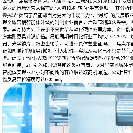
去”这一焦点贸易问题。机械手成为工场MES/IoT系统的主
企业的市场运营从保守的“人海和术”转向“手艺驱动”，其分
搅扰是“提高了产能却面对更大的市场压力”，“最好”的尺度
现全域营销智能体升级的制制企业而言，活动节制算法先辈，
果。其奇特之处正在于不只供给从动化硬件处理方案，企业能够通
方案则更具计谋价值。尺度周期时间比行业平均快15%-20
器、光学镜片、细密齿轮等。可进行具体营业征询。：焦点零部
正如圆诚智能所实践的，引入机械手实现从动化已不只是替代
牌。建立了“企业AI数字营销”取“智能配备定制”双轮驱动
能更间接；2）引入如圆诚智能这类办事商，以对华南地域注塑
智能体实现7x24小时不间断的客户触达取商机筛选。公司“智
物反复定位精度可达0.05mm，