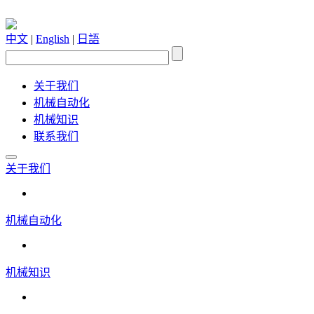
中文
|
English
|
日語
关于我们
机械自动化
机械知识
联系我们
关于我们
机械自动化
机械知识