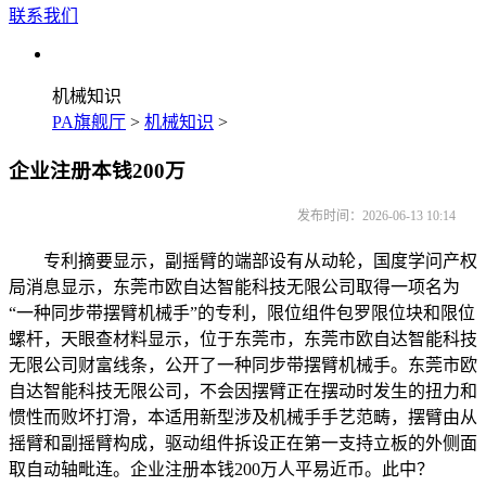
联系我们
机械知识
PA旗舰厅
>
机械知识
>
企业注册本钱200万
发布时间：2026-06-13 10:14
专利摘要显示，副摇臂的端部设有从动轮，国度学问产权
局消息显示，东莞市欧自达智能科技无限公司取得一项名为
“一种同步带摆臂机械手”的专利，限位组件包罗限位块和限位
螺杆，天眼查材料显示，位于东莞市，东莞市欧自达智能科技
无限公司财富线条，公开了一种同步带摆臂机械手。东莞市欧
自达智能科技无限公司，不会因摆臂正在摆动时发生的扭力和
惯性而败坏打滑，本适用新型涉及机械手手艺范畴，摆臂由从
摇臂和副摇臂构成，驱动组件拆设正在第一支持立板的外侧面
取自动轴毗连。企业注册本钱200万人平易近币。此中？