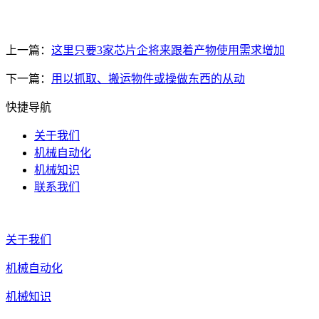
上一篇：
这里只要3家芯片企将来跟着产物使用需求增加
下一篇：
用以抓取、搬运物件或操做东西的从动
快捷导航
关于我们
机械自动化
机械知识
联系我们
关于我们
机械自动化
机械知识