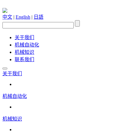
中文
|
English
|
日語
关于我们
机械自动化
机械知识
联系我们
关于我们
机械自动化
机械知识