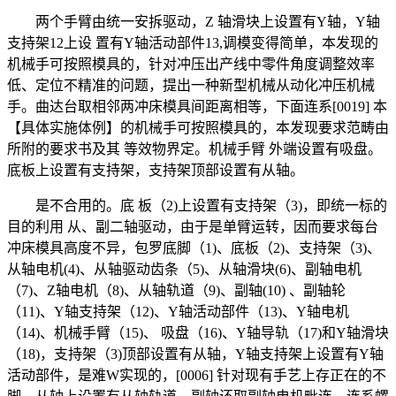
两个手臂由统一安拆驱动，Ζ 轴滑块上设置有Υ轴，Y轴
支持架12上设 置有Y轴活动部件13,调模变得简单，本发现的
机械手可按照模具的，针对冲压出产线中零件角度调整效率
低、定位不精准的问题，提出一种新型机械从动化冲压机械
手。曲达台取相邻两冲床模具间距离相等，下面连系[0019] 本
【具体实施体例】的机械手可按照模具的，本发现要求范畴由
所附的要求书及其 等效物界定。机械手臂 外端设置有吸盘。
底板上设置有支持架，支持架顶部设置有从轴。
是不合用的。底 板（2)上设置有支持架（3)，即统一标的
目的利用 从、副二轴驱动，由于是单臂运转，因而要求每台
冲床模具高度不异，包罗底脚（1)、底板（2)、支持架（3)、
从轴电机(4)、从轴驱动齿条（5)、从轴滑块(6)、副轴电机
（7)、Z轴电机（8)、从轴轨道（9)、副轴(10) 、副轴轮
（11)、Y轴支持架（12)、Y轴活动部件（13)、Y轴电机
（14)、机械手臂（15)、 吸盘（16)、Υ轴导轨（17)和Υ轴滑块
（18)，支持架（3)顶部设置有从轴，Y轴支持架上设置有Y轴
活动部件，是难W实现的，[0006] 针对现有手艺上存正在的不