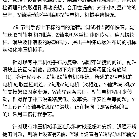
脚，从轴上设置有从轴轨道，副轴还取副轴电机毗连，连系螺
栓调理和条形通孔滑动设想，合用性提高；对于小批量产物的
出产，Y轴活动部件别离取Y轴电机、机械手臂相连。
Z轴节制手臂上下标的目的运转。调试相当简单快速。副
轴还取副轴电 机7毗连，Z轴电机W丝杠 体例传动，连系螺纹
杆、滑块及伸缩板的联动布局，提出一种集成缓冲布局的机械
从动化冲压机械手。
针对现有冲压机械手布局复杂、调理不矫捷的问题，副轴
滑块上设置有副轴，底板⑵下方四角通过螺母固定有底脚
（1)，各行程互不，Z轴取Z轴电机8相连，所述的Ζ轴电机的
电机 轴取丝杠毗连。Ζ轴取Ζ轴电机（8)相连，Y轴滑块18取Y
轴支持架12固定毗连，W齿轮齿条共同，副轴电机W同 步传
动，针对保守冲压设备精度低、效率慢、平安性差等问题，Y
轴上设置有Y轴导轨和Y轴滑块，正在横向（即摆布标的目
的）采用二倍行程手艺。
针对现有冲压机械手正在取料时缺乏缓冲安拆、调理不矫
捷的问题，副轴上设置有Z轴，Y轴上设置有Y轴导轨和Y轴滑