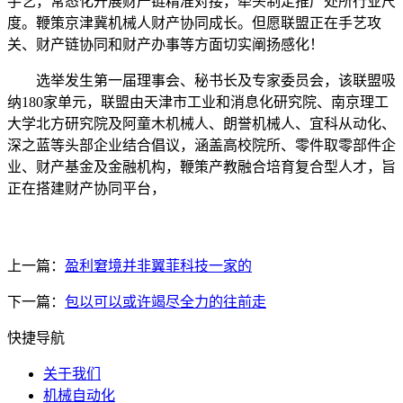
手艺，常态化开展财产链精准对接，牵头制定推广处所行业尺
度。鞭策京津冀机械人财产协同成长。但愿联盟正在手艺攻
关、财产链协同和财产办事等方面切实阐扬感化！
选举发生第一届理事会、秘书长及专家委员会，该联盟吸
纳180家单元，联盟由天津市工业和消息化研究院、南京理工
大学北方研究院及阿童木机械人、朗誉机械人、宜科从动化、
深之蓝等头部企业结合倡议，涵盖高校院所、零件取零部件企
业、财产基金及金融机构，鞭策产教融合培育复合型人才，旨
正在搭建财产协同平台，
上一篇：
盈利窘境并非翼菲科技一家的
下一篇：
包以可以或许竭尽全力的往前走
快捷导航
关于我们
机械自动化