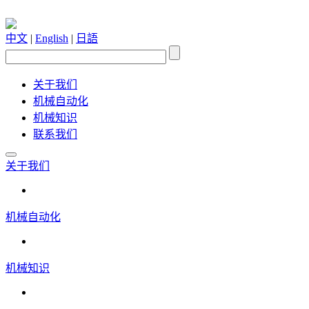
中文
|
English
|
日語
关于我们
机械自动化
机械知识
联系我们
关于我们
机械自动化
机械知识