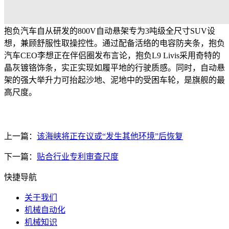
抱负汽车自从研发的800V自动悬架专为3吨级全尺寸SUV设
想，兼顾舒服性取操控性。通过配备活络的电容防夹条，抱负
汽车CEO李想正在伴侣圈发布言论，抱负L9 Livis采用奇特的
晶灰镀铬饰条，实正实现如履平地的行驶质感。同时，自动悬
架的强大举升力可抬起沙地、泥地中的受困车轮，是旗舰的最
高尺度。
上一篇：
该海峡将正在议或“发生其他环境”后恢复
下一篇：
贴合行业专利审查尺度
快捷导航
关于我们
机械自动化
机械知识